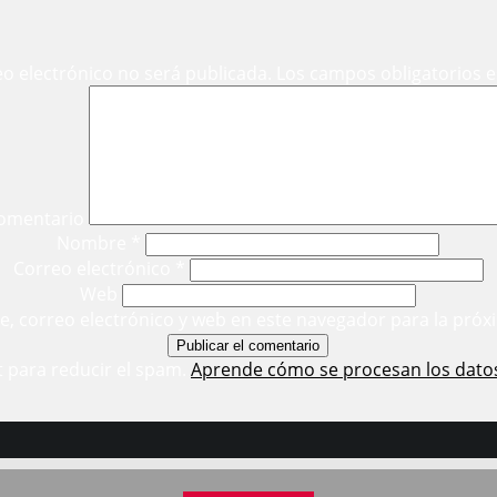
eo electrónico no será publicada.
Los campos obligatorios 
omentario
Nombre
*
Correo electrónico
*
Web
, correo electrónico y web en este navegador para la próx
t para reducir el spam.
Aprende cómo se procesan los dato