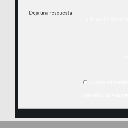
Deja una respuesta
Tu dirección de corr
C
Guarda mi nombre
Este sitio usa Akisme