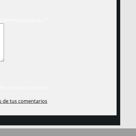
están marcados con
*
ima vez que comente.
s de tus comentarios
.