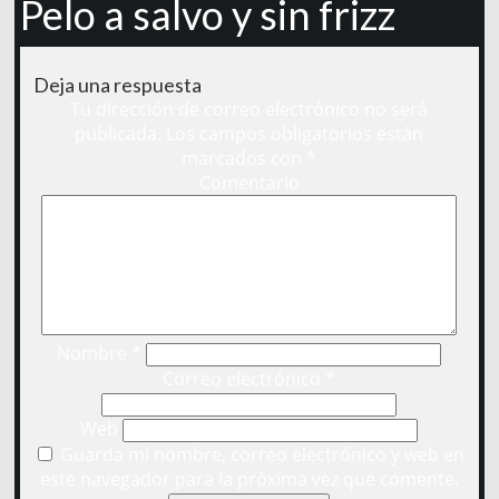
Pelo a salvo y sin frizz
Deja una respuesta
Tu dirección de correo electrónico no será
publicada.
Los campos obligatorios están
marcados con
*
Comentario
Nombre
*
Correo electrónico
*
Web
Guarda mi nombre, correo electrónico y web en
este navegador para la próxima vez que comente.