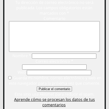
Tu dirección de correo electrónico no será
publicada.
Los campos obligatorios están
marcados con
*
Comentario
Nombre
*
Correo electrónico
*
Web
Guarda mi nombre, correo electrónico y web en
este navegador para la próxima vez que comente.
Este sitio usa Akismet para reducir el spam.
Aprende cómo se procesan los datos de tus
comentarios
.