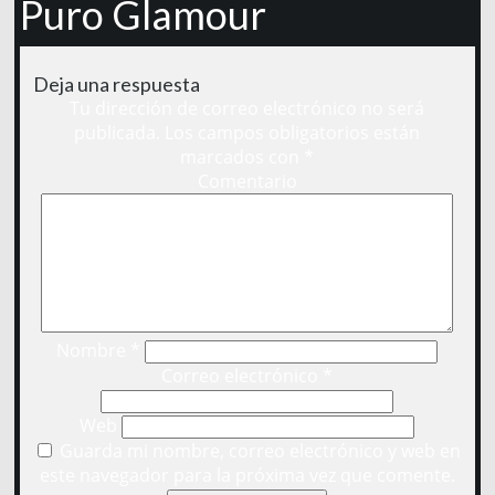
Puro Glamour
Deja una respuesta
Tu dirección de correo electrónico no será
publicada.
Los campos obligatorios están
marcados con
*
Comentario
Nombre
*
Correo electrónico
*
Web
Guarda mi nombre, correo electrónico y web en
este navegador para la próxima vez que comente.