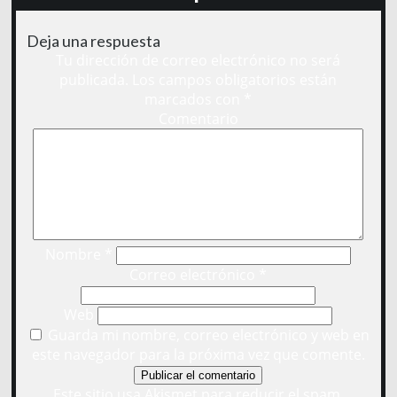
Deja una respuesta
Tu dirección de correo electrónico no será
publicada.
Los campos obligatorios están
marcados con
*
Comentario
Nombre
*
Correo electrónico
*
Web
Guarda mi nombre, correo electrónico y web en
este navegador para la próxima vez que comente.
Este sitio usa Akismet para reducir el spam.