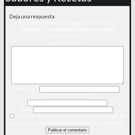
Deja una respuesta
Tu dirección de correo electrónico no será
publicada.
Los campos obligatorios están
marcados con
*
Comentario
Nombre
*
Correo electrónico
*
Web
Guarda mi nombre, correo electrónico y web en
este navegador para la próxima vez que comente.