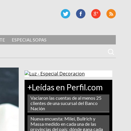
TE
ESPECIAL SOPAS
+Leídas en Perfil.com
Vaciaron las cuentas de al menos 25
clientes de una sucursal del Banco
Nación
Nueva encuesta: Milei, Bullrich y
Massa medido en cada una de las
provincias del país: dónde gana cada