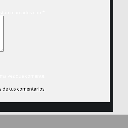
están marcados con
*
ima vez que comente.
s de tus comentarios
.