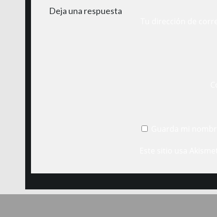
Deja una respuesta
Tu dirección de corr
C
Guarda mi nombre
Este sitio usa Akisme