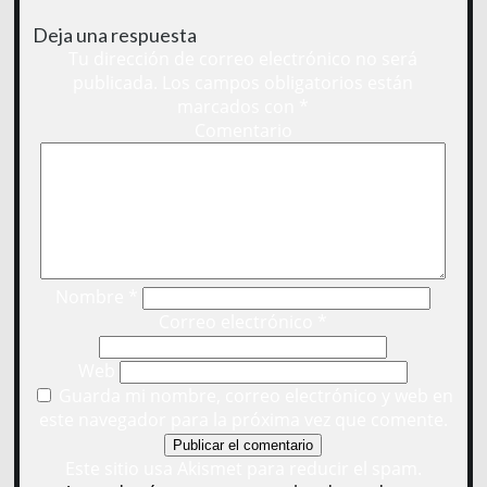
Deja una respuesta
Tu dirección de correo electrónico no será
publicada.
Los campos obligatorios están
marcados con
*
Comentario
Nombre
*
Correo electrónico
*
Web
Guarda mi nombre, correo electrónico y web en
este navegador para la próxima vez que comente.
Este sitio usa Akismet para reducir el spam.