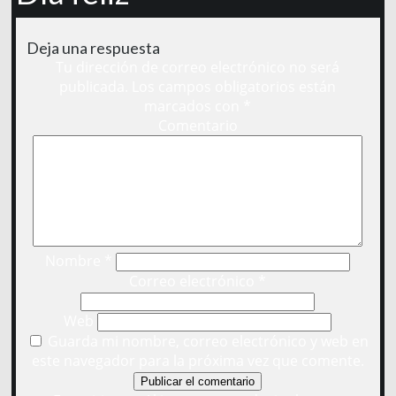
Deja una respuesta
Tu dirección de correo electrónico no será
publicada.
Los campos obligatorios están
marcados con
*
Comentario
Nombre
*
Correo electrónico
*
Web
Guarda mi nombre, correo electrónico y web en
este navegador para la próxima vez que comente.