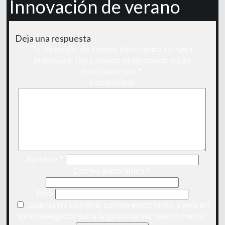
Innovación de verano
Deja una respuesta
Tu dirección de correo electrónico no será
publicada.
Los campos obligatorios están
marcados con
*
Comentario
Nombre
*
Correo electrónico
*
Web
Guarda mi nombre, correo electrónico y web en
este navegador para la próxima vez que comente.