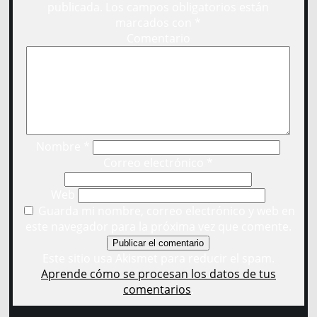
publicada.
Los campos obligatorios están
marcados con
*
Comentario
Nombre
*
Correo electrónico
*
Web
Guarda mi nombre, correo electrónico y web en
este navegador para la próxima vez que comente.
Este sitio usa Akismet para reducir el spam.
Aprende cómo se procesan los datos de tus
comentarios
.