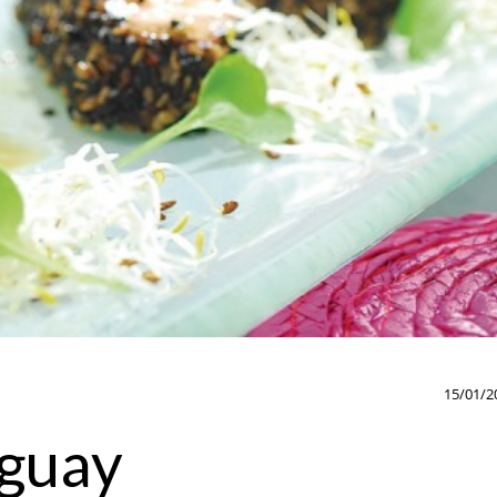
15/01/2
uguay