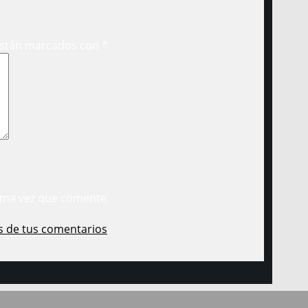
están marcados con
*
ima vez que comente.
s de tus comentarios
.