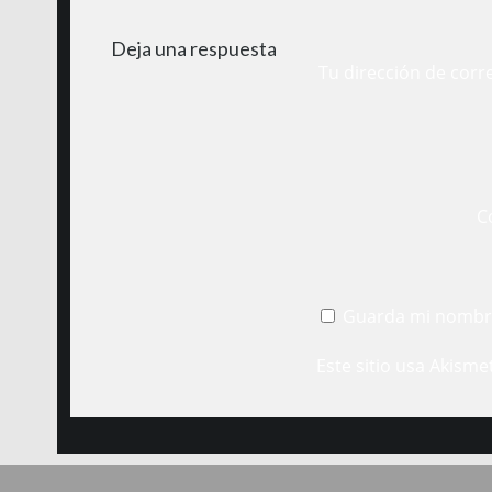
Deja una respuesta
Tu dirección de corr
C
Guarda mi nombre
Este sitio usa Akisme