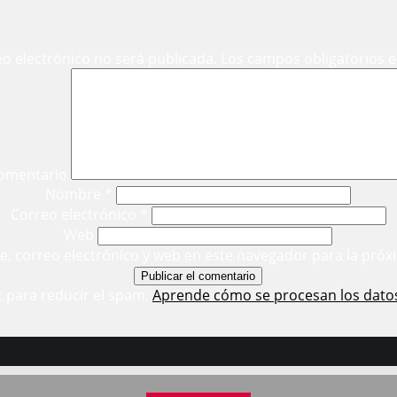
eo electrónico no será publicada.
Los campos obligatorios 
omentario
Nombre
*
Correo electrónico
*
Web
, correo electrónico y web en este navegador para la próx
t para reducir el spam.
Aprende cómo se procesan los dato