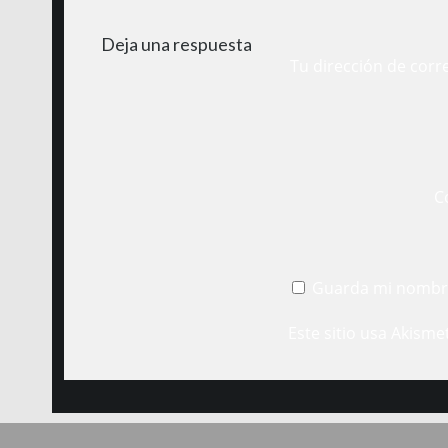
Deja una respuesta
Tu dirección de corr
C
Guarda mi nombre
Este sitio usa Akisme