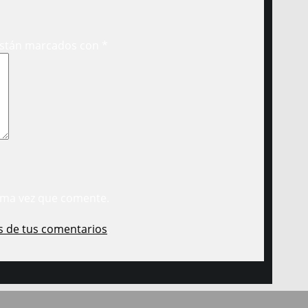
están marcados con
*
ima vez que comente.
s de tus comentarios
.