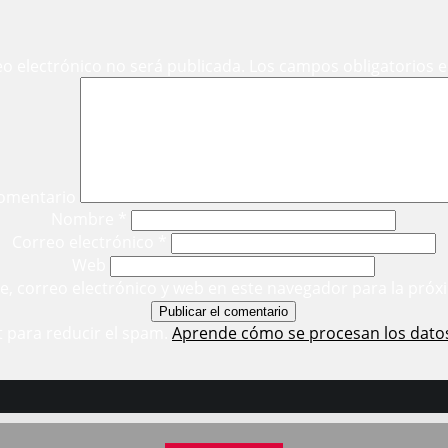
eo electrónico no será publicada.
Los campos obligatorios 
omentario
Nombre
*
Correo electrónico
*
Web
, correo electrónico y web en este navegador para la próx
t para reducir el spam.
Aprende cómo se procesan los dato