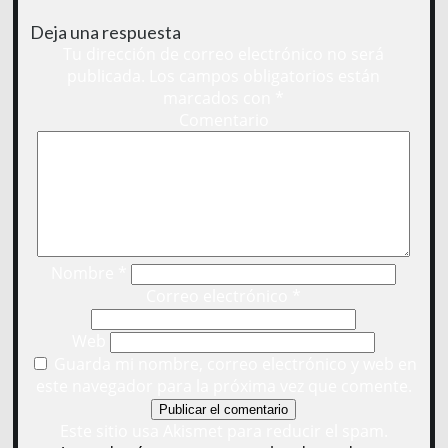
Deja una respuesta
Tu dirección de correo electrónico no será
publicada.
Los campos obligatorios están
marcados con
*
Comentario
Nombre
*
Correo electrónico
*
Web
Guarda mi nombre, correo electrónico y web en
este navegador para la próxima vez que comente.
Este sitio usa Akismet para reducir el spam.