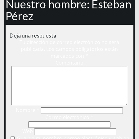
Nuestro hombre: Esteban
Pérez
Deja una respuesta
Tu dirección de correo electrónico no será
publicada.
Los campos obligatorios están
marcados con
*
Comentario
Nombre
*
Correo electrónico
*
Web
Guarda mi nombre, correo electrónico y web en