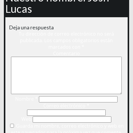
Lucas
Deja una respuesta
Tu dirección de correo electrónico no será
publicada.
Los campos obligatorios están
marcados con
*
Comentario
Nombre
*
Correo electrónico
*
Web
Guarda mi nombre, correo electrónico y web en
este navegador para la próxima vez que comente.