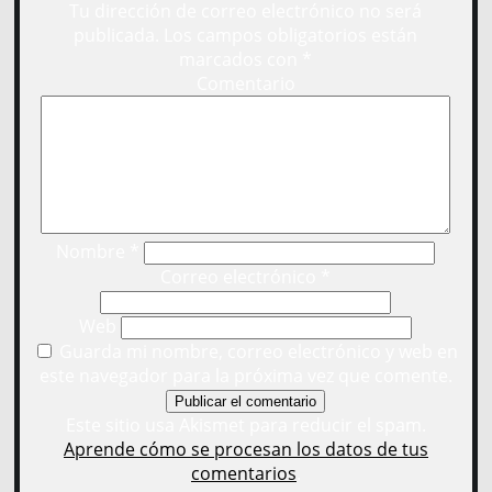
Tu dirección de correo electrónico no será
publicada.
Los campos obligatorios están
marcados con
*
Comentario
Nombre
*
Correo electrónico
*
Web
Guarda mi nombre, correo electrónico y web en
este navegador para la próxima vez que comente.
Este sitio usa Akismet para reducir el spam.
Aprende cómo se procesan los datos de tus
comentarios
.