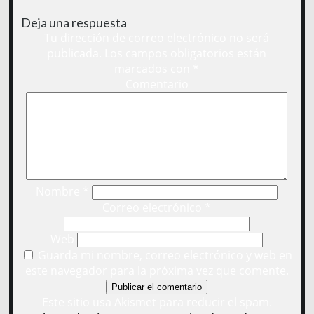
Deja una respuesta
Tu dirección de correo electrónico no será
publicada.
Los campos obligatorios están
marcados con
*
Comentario
Nombre
*
Correo electrónico
*
Web
Guarda mi nombre, correo electrónico y web en
este navegador para la próxima vez que comente.
Este sitio usa Akismet para reducir el spam.