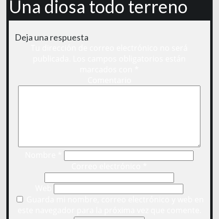
Una diosa todo terreno
Deja una respuesta
Tu dirección de correo electrónico no será
publicada.
Los campos obligatorios están
marcados con
*
Comentario
Nombre
*
Correo electrónico
*
Web
Guarda mi nombre, correo electrónico y web en
este navegador para la próxima vez que comente.