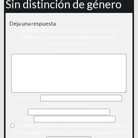
Sin distinción de género
Deja una respuesta
Tu dirección de correo electrónico no será
publicada.
Los campos obligatorios están
marcados con
*
Comentario
Nombre
*
Correo electrónico
*
Web
Guarda mi nombre, correo electrónico y web en
este navegador para la próxima vez que comente.