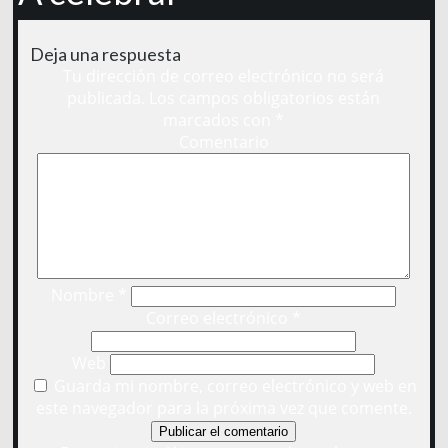
Deja una respuesta
Tu dirección de correo electrónico no será
publicada.
Los campos obligatorios están
marcados con
*
Comentario
Nombre
*
Correo electrónico
*
Web
Guarda mi nombre, correo electrónico y web en
este navegador para la próxima vez que comente.