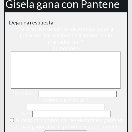
Gisela gana con Pantene
Deja una respuesta
Tu dirección de correo electrónico no será
publicada.
Los campos obligatorios están
marcados con
*
Comentario
Nombre
*
Correo electrónico
*
Web
Guarda mi nombre, correo electrónico y web en
este navegador para la próxima vez que comente.