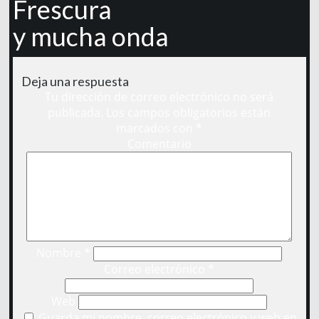
Frescura
y mucha onda
Deja una respuesta
Tu dirección de correo electrónico no será
publicada.
Los campos obligatorios están
marcados con
*
Comentario
Nombre
*
Correo electrónico
*
Web
Guarda mi nombre, correo electrónico y web en