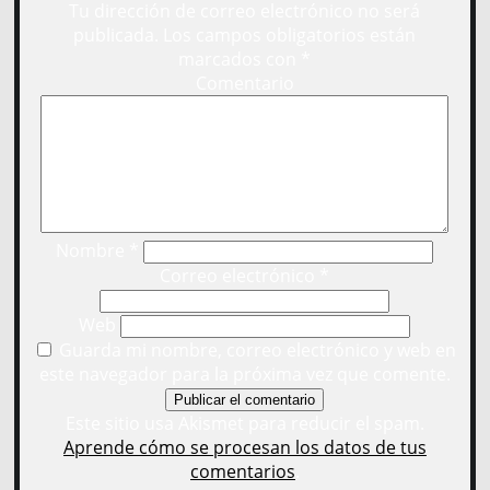
Tu dirección de correo electrónico no será
publicada.
Los campos obligatorios están
marcados con
*
Comentario
Nombre
*
Correo electrónico
*
Web
Guarda mi nombre, correo electrónico y web en
este navegador para la próxima vez que comente.
Este sitio usa Akismet para reducir el spam.
Aprende cómo se procesan los datos de tus
comentarios
.