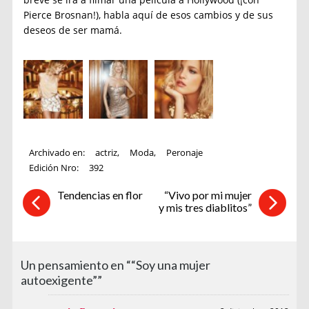
Pierce Brosnan!), habla aquí de esos cambios y de sus
deseos de ser mamá.
Archivado en:
actriz
,
Moda
,
Peronaje
Edición Nro:
392
Tendencias en flor
“Vivo por mi mujer
y mis tres diablitos”
Un pensamiento en ““Soy una mujer
autoexigente””