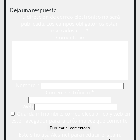
Deja una respuesta
Tu dirección de correo electrónico no será
publicada.
Los campos obligatorios están
marcados con
*
Comentario
Nombre
*
Correo electrónico
*
Web
Guarda mi nombre, correo electrónico y web en
este navegador para la próxima vez que comente.
Este sitio usa Akismet para reducir el spam.