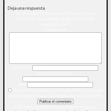
Deja una respuesta
Tu dirección de correo electrónico no será
publicada.
Los campos obligatorios están
marcados con
*
Comentario
Nombre
*
Correo electrónico
*
Web
Guarda mi nombre, correo electrónico y web en
este navegador para la próxima vez que comente.
Este sitio usa Akismet para reducir el spam.