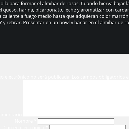
olla para formar el almíbar de rosas. Cuando hierva bajar la
 el queso, harina, bicarbonato, leche y aromatizar con card
 caliente a fuego medio hasta que adquieran color marrón. E
 5’ y retirar. Presentar en un bowl y bañar en el almíbar de r
eo electrónico no será publicada.
Los campos obligatorios 
omentario
Nombre
*
Correo electrónico
*