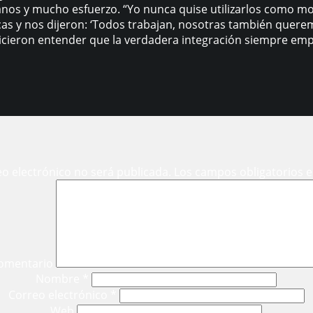
nos y mucho esfuerzo. “Yo nunca quise utilizarlos como mo
cas y nos dijeron: ‘Todos trabajan, nosotras también quere
icieron entender que la verdadera integración siempre empi
eo electrónico no será publicada.
Los campos obligatorios 
omentario
Nombre
*
Correo electrónico
*
Web