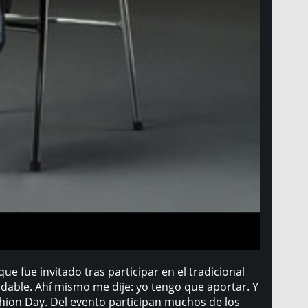
 fue invitado tras participar en el tradicional
idable. Ahí mismo me dije: yo tengo que aportar. Y
ashion Day. Del evento participan muchos de los