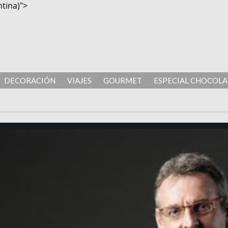
tina)">
DECORACIÓN
VIAJES
GOURMET
ESPECIAL CHOCOLA