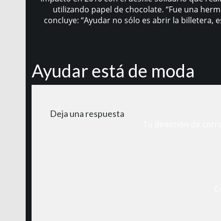
utilizando papel de chocolate. “Fue una herm
concluye: “Ayudar no sólo es abrir la billetera
Ayudar está de moda
Deja una respuesta
Tu dirección de corr
C