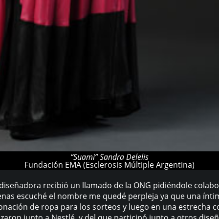
“Suami” Sandra Delelis
Fundación EMA (Esclerosis Múltiple Argentina)
diseñadora recibió un llamado de la ONG pidiéndole colabor
nas escuché el nombre me quedé perpleja ya que una íntima
donación de ropa para los sorteos y luego en una estrecha c
izaron junto a Nestlé, y del que participó junto a otros dis