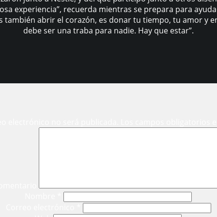
osa experiencia”, recuerda mientras se prepara para ayudar 
, es también abrir el corazón, es donar tu tiempo, tu amor 
debe ser una traba para nadie. Hay que estar”.
eo electrónico no será publicada.
Los campos obligatorios 
omentario
Nombre
*
Correo electrónico
*