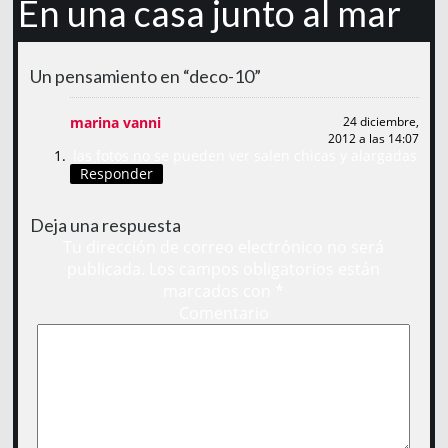
En una casa junto al mar
Un pensamiento en “deco-10”
marina vanni
24 diciembre,
2012 a las 14:07
las fotos no se pueden ver salen chicas y alargadas
Responder
Deja una respuesta
Tu dirección de correo electrónico no será
publicada.
Los campos obligatorios están
marcados con
*
Comentario