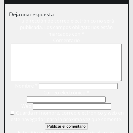
Deja una respuesta
Tu dirección de correo electrónico no será
publicada.
Los campos obligatorios están
marcados con
*
Comentario
Nombre
*
Correo electrónico
*
Web
Guarda mi nombre, correo electrónico y web en
este navegador para la próxima vez que comente.
Este sitio usa Akismet para reducir el spam.