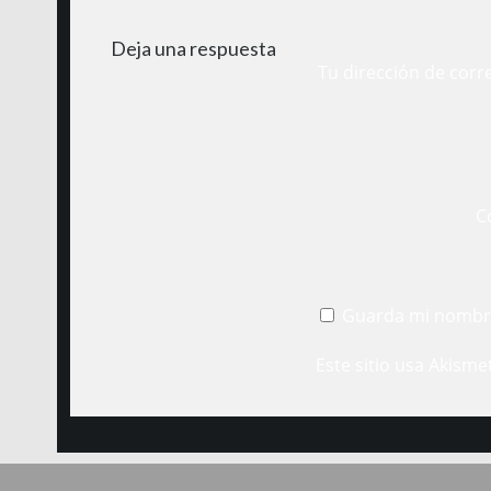
Deja una respuesta
Tu dirección de corr
C
Guarda mi nombre
Este sitio usa Akisme