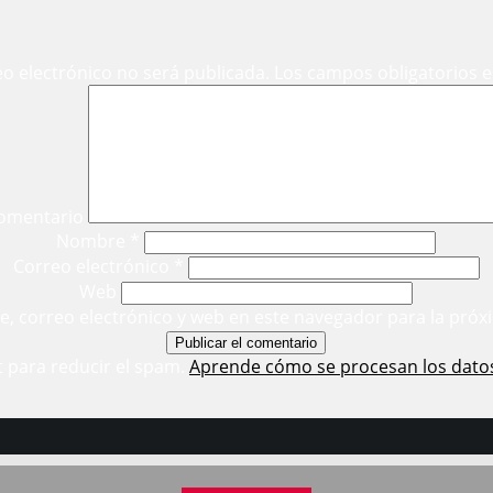
eo electrónico no será publicada.
Los campos obligatorios 
omentario
Nombre
*
Correo electrónico
*
Web
, correo electrónico y web en este navegador para la próx
t para reducir el spam.
Aprende cómo se procesan los dato