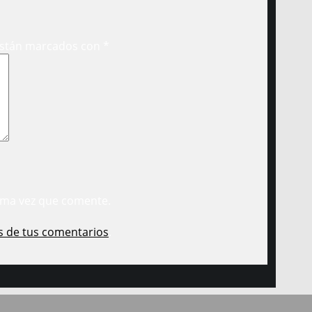
están marcados con
*
ima vez que comente.
s de tus comentarios
.