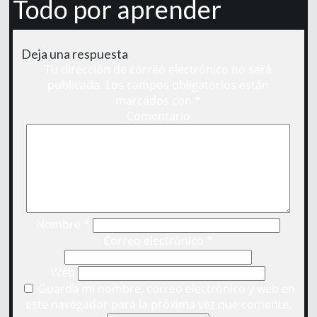
Todo por aprender
Deja una respuesta
Tu dirección de correo electrónico no será
publicada.
Los campos obligatorios están
marcados con
*
Comentario
Nombre
*
Correo electrónico
*
Web
Guarda mi nombre, correo electrónico y web en
este navegador para la próxima vez que comente.