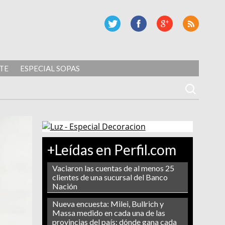
TE
ESPECIAL SOPAS
+Leídas en Perfil.com
Vaciaron las cuentas de al menos 25
clientes de una sucursal del Banco
Nación
Nueva encuesta: Milei, Bullrich y
Massa medido en cada una de las
provincias del país: dónde gana cada