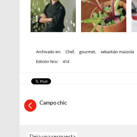
Archivado en:
Chef
,
gourmet
,
sebastián mazzola
Edición Nro:
414
Campo chic
Deja una respuesta