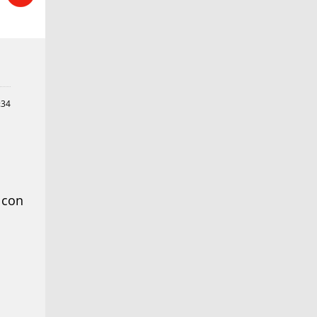
:34
 con