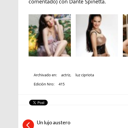
comentado) con Dante Spinetta.
Archivado en:
actriz
,
luz cipriota
Edición Nro:
415
Un lujo austero