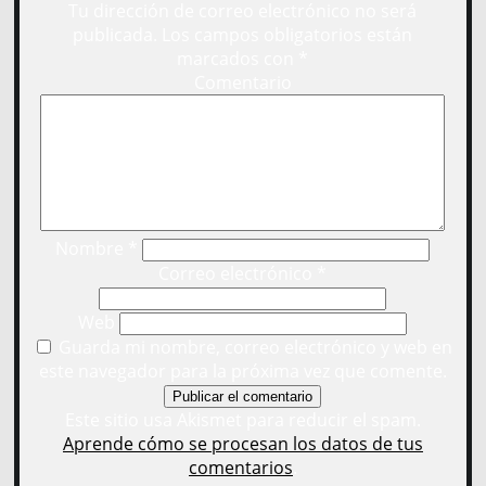
Tu dirección de correo electrónico no será
publicada.
Los campos obligatorios están
marcados con
*
Comentario
Nombre
*
Correo electrónico
*
Web
Guarda mi nombre, correo electrónico y web en
este navegador para la próxima vez que comente.
Este sitio usa Akismet para reducir el spam.
Aprende cómo se procesan los datos de tus
comentarios
.