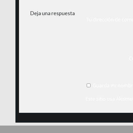
Deja una respuesta
Tu dirección de corr
C
Guarda mi nombre
Este sitio usa Akisme