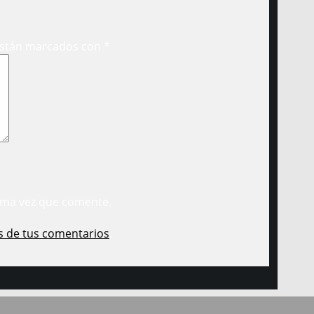
están marcados con
*
ima vez que comente.
s de tus comentarios
.