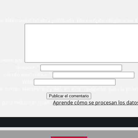
eo electrónico no será publicada.
Los campos obligatorios 
omentario
Nombre
*
Correo electrónico
*
Web
, correo electrónico y web en este navegador para la próx
t para reducir el spam.
Aprende cómo se procesan los dato