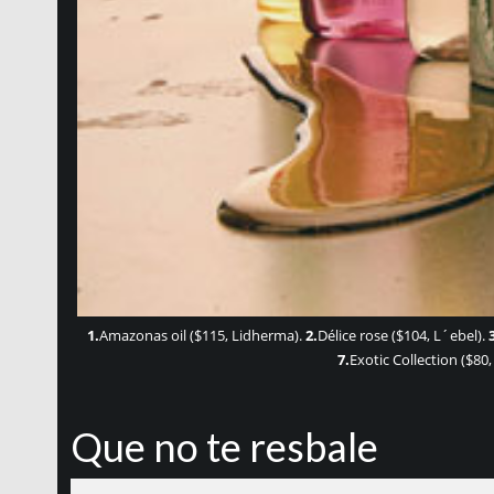
1.
Amazonas oil ($115, Lidherma).
2.
Délice rose ($104, L´ebel).
7.
Exotic Collection ($80
Que no te resbale