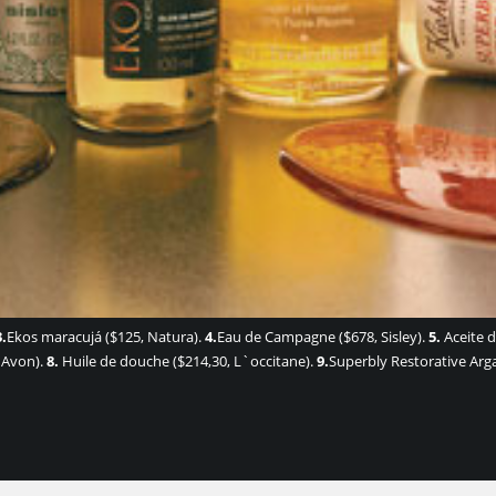
3.
Ekos maracujá ($125, Natura).
4.
Eau de Campagne ($678, Sisley).
5.
Aceite d
, Avon).
8.
Huile de douche ($214,30, L`occitane).
9.
Superbly Restorative Argan