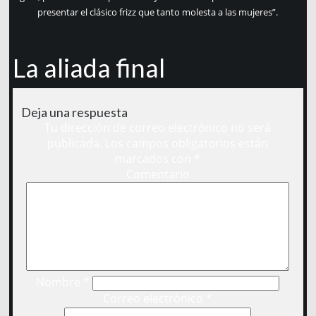
presentar el clásico frizz que tanto molesta a las mujeres”.
La aliada final
Deja una respuesta
Tu dirección de correo electrónico no será
publicada.
Los campos obligatorios están
marcados con
*
Comentario
Nombre
*
Correo electrónico
*