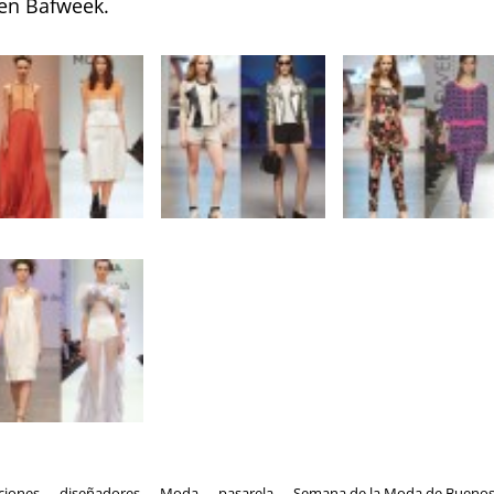
en Bafweek.
ciones
,
diseñadores
,
Moda
,
pasarela
,
Semana de la Moda de Bueno