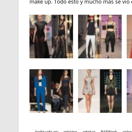
make up. Todo esto y mucho más se vio 
Archivado en:
anticipo
,
artistas
,
BAFWeek
,
colec