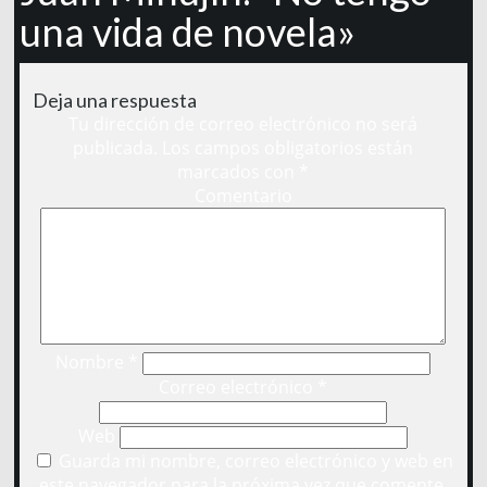
una vida de novela»
Deja una respuesta
Tu dirección de correo electrónico no será
publicada.
Los campos obligatorios están
marcados con
*
Comentario
Nombre
*
Correo electrónico
*
Web
Guarda mi nombre, correo electrónico y web en
este navegador para la próxima vez que comente.