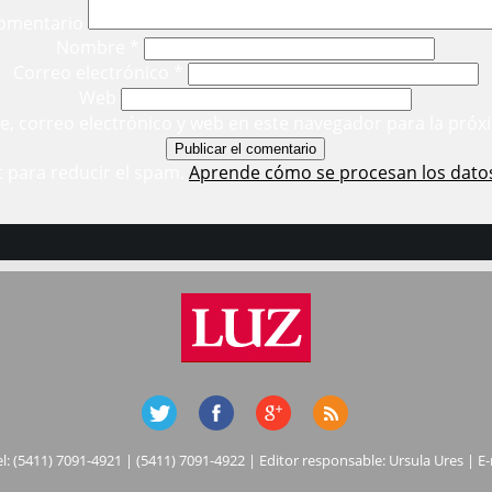
omentario
Nombre
*
Correo electrónico
*
Web
, correo electrónico y web en este navegador para la próx
t para reducir el spam.
Aprende cómo se procesan los dato
el: (5411) 7091-4921 | (5411) 7091-4922 | Editor responsable: Ursula Ures | E-