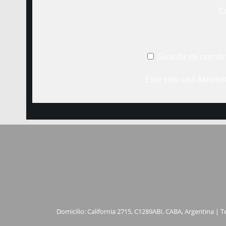
C
Guarda mi nombre
Este sitio usa Akisme
Domicilio: California 2715, C1289ABI, CABA, Argentina | T