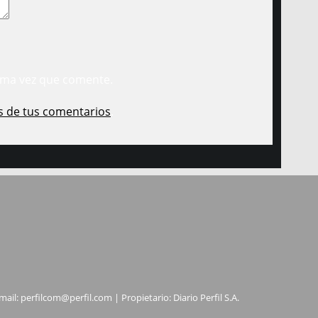
ima vez que comente.
s de tus comentarios
.
mail:
perfilcom@perfil.com
| Propietario: Diario Perfil S.A.