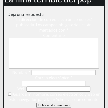
Deja una respuesta
Tu dirección de correo electrónico no será
publicada.
Los campos obligatorios están
marcados con
*
Comentario
Nombre
*
Correo electrónico
*
Web
Guarda mi nombre, correo electrónico y web en
este navegador para la próxima vez que comente.