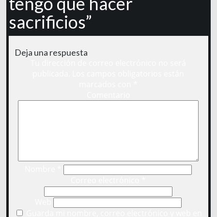
tengo que hacer
sacrificios”
Deja una respuesta
Tu dirección de correo electrónico no será
publicada.
Los campos obligatorios están
marcados con
*
Comentario
Nombre
*
Correo electrónico
*
Web
Guarda mi nombre, correo electrónico y web en