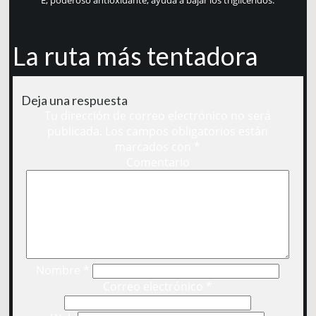
E, poderoso antioxidante, ayuda a bajar los triglicéridos.
La ruta más tentadora
Deja una respuesta
Tu dirección de correo electrónico no será
publicada.
Los campos obligatorios están
marcados con
*
Comentario
Nombre
*
Correo electrónico
*