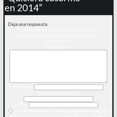
en 2014”
Deja una respuesta
Tu dirección de correo electrónico no será
publicada.
Los campos obligatorios están
marcados con
*
Comentario
Nombre
*
Correo electrónico
*
Web
Guarda mi nombre, correo electrónico y web en
este navegador para la próxima vez que comente.