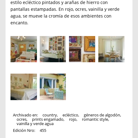
estilo ecléctico pintados y arañas de hierro con
pantallas estampadas. En rojo, ocres, vainilla y verde
agua, se mueve la cromía de esos ambientes con
encanto.
Archivado en:
country
,
ecléctico
,
géneros de algodón
,
ocres
,
prints engamado
,
rojo
,
romantic style
,
vainilla y verde agua
Edición Nro:
455