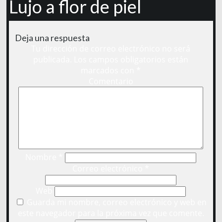
Lujo a flor de piel
Deja una respuesta
Tu dirección de correo electrónico no será
publicada.
Los campos obligatorios están
marcados con
*
Comentario
Nombre
*
Correo electrónico
*
Web
Guarda mi nombre, correo electrónico y web en
este navegador para la próxima vez que comente.